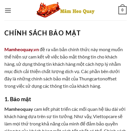
Bỏ
0
qua
nội
dung
CHÍNH SÁCH BẢO MẬT
Mamheoquay.vn
đề ra văn bản chính thức này mong muốn
thể hiện sự cam kết về việc bảo mật thông tin cho khách
hàng, sử dụng thông tin khách hàng một cách hợp lý nhằm
mục đích cải thiện chất lượng dịch vụ. Các phần bên dưới
đây là những chính sách bảo mật của Thungcartonoffset
trong việc sử dụng các thông tin của khách hàng.
1. Bảo mật
Mamheoquay
cam kết phát triển các mối quan hệ lâu dài với
khách hàng dựa trên sự tin tưởng. Như vậy, Viettopcare sẽ
làm mọi thứ trong khả năng của mình để đảm bảo quyền
riêng tư của khách hàng một cách tốt nhất có thể. Chính sách